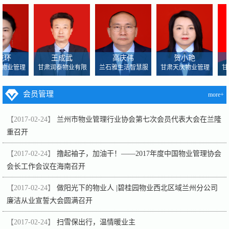
克环
王成武
高庆伟
贺小艳
物业管理
甘肃润泰物业有限
兰石雅生活智慧服
甘肃天庆物业管理
甘
会员管理
more+
【2017-02-24】
兰州市物业管理行业协会第七次会员代表大会在兰隆
重召开
【2017-02-24】
撸起袖子，加油干！——2017年度中国物业管理协会
会长工作会议在海南召开
【2017-02-24】
做阳光下的物业人 |碧桂园物业西北区域兰州分公司
廉洁从业宣誓大会圆满召开
【2017-02-24】
扫雪保出行，温情暖业主