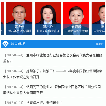
高庆伟
贺小艳
刘颖超
赵
限
兰石雅生活智慧服
甘肃天庆物业管理
甘肃陇能物业管理
中海宏洋
会员管理
more+
【2017-02-24】
兰州市物业管理行业协会第七次会员代表大会在兰隆
重召开
【2017-02-24】
撸起袖子，加油干！——2017年度中国物业管理协会
会长工作会议在海南召开
【2017-02-24】
做阳光下的物业人 |碧桂园物业西北区域兰州分公司
廉洁从业宣誓大会圆满召开
【2017-02-24】
扫雪保出行，温情暖业主