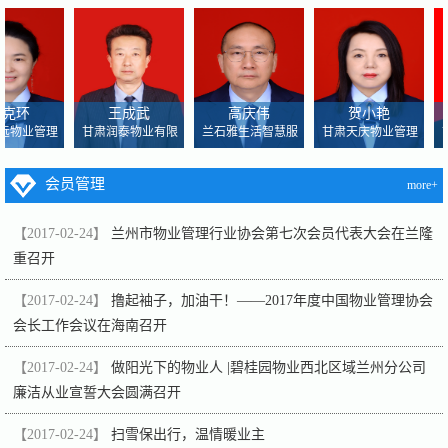
克环
王成武
高庆伟
贺小艳
远物业管理
甘肃润泰物业有限
兰石雅生活智慧服
甘肃天庆物业管理
会员管理
more+
【2017-02-24】
兰州市物业管理行业协会第七次会员代表大会在兰隆
重召开
【2017-02-24】
撸起袖子，加油干！——2017年度中国物业管理协会
会长工作会议在海南召开
【2017-02-24】
做阳光下的物业人 |碧桂园物业西北区域兰州分公司
廉洁从业宣誓大会圆满召开
【2017-02-24】
扫雪保出行，温情暖业主